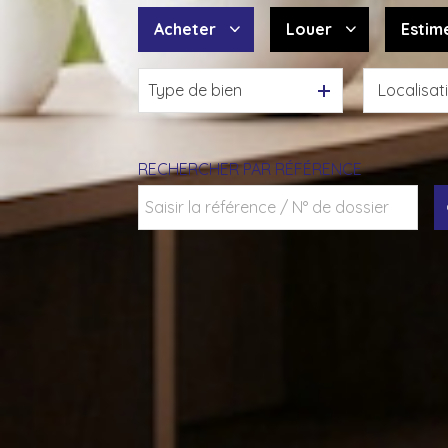
Acheter
Louer
Estim
Type de bien
De l'ancien
à l'année
Du neuf
De l'immo pro
RECHERCHER PAR RÉFÉRENCE