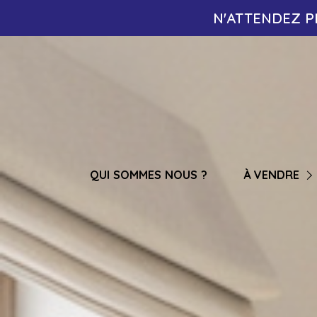
N'ATTENDEZ P
STUDIO / T1
T2
T3
T4
QUI SOMMES NOUS ?
À VENDRE
T5
T6
MAISON / VILLA
GARAGE / STATIO
LOCAL PROFESSION