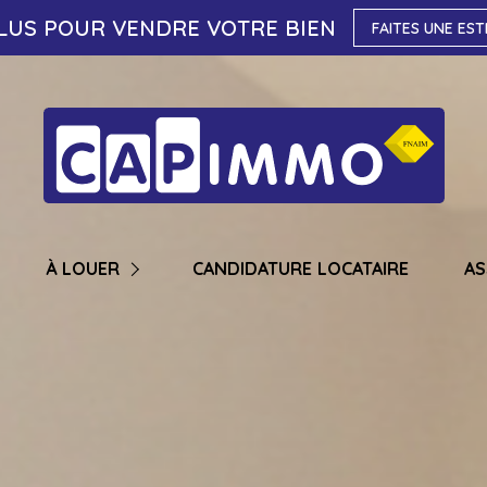
LUS POUR VENDRE VOTRE BIEN
FAITES UNE EST
STUDIO / T1
T2
T3
T4
À LOUER
CANDIDATURE LOCATAIRE
A
T5
T6
MAISON / VILLA
NNEMENT
GARAGE / STATIONNEMENT
NEL / COMMERCIAL / BUREAU / ENTREPOT
LOCAL PROFESSIONNEL / COMMERCIAL / BUREAU / ENTREPOT