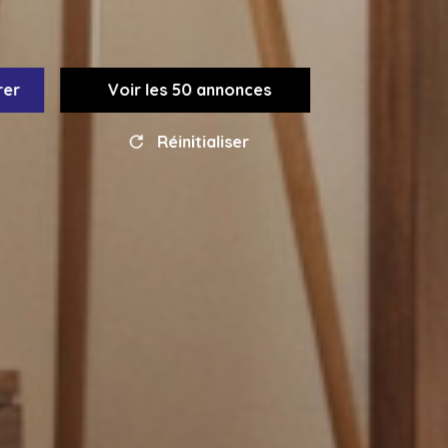
rer
Voir les
50
annonces
Réinitialiser