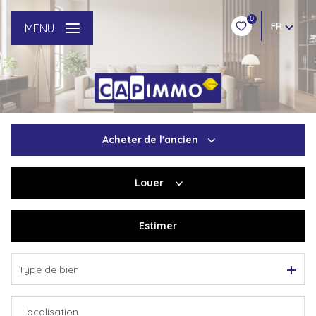
0
FR
MENU
Acheter
de l'ancien
Louer
De l'ancien
Du neuf
Estimer
à l'année
De l'immo pro
Type de bien