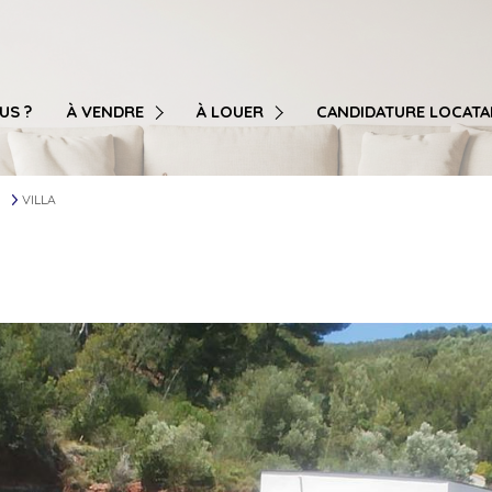
T3
T3
T4
T4
US ?
À VENDRE
À LOUER
CANDIDATURE LOCATA
T5
T5
T6
T6
VILLA
MAISON / VILLA
MAISON / VILLA
GARAGE / STATIONNEMENT
GARAGE / STATIONNEMENT
LOCAL PROFESSIONNEL / COMMERCIAL / BUREAU / ENTREP
LOCAL PROFESSIONNEL / COMMERCIAL / 