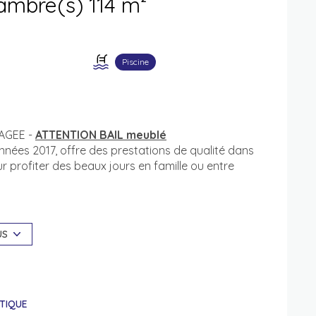
Villa 4 pièce(s) 3 chambre(s) 114 m²
Piscine
AGEE -
ATTENTION BAIL meublé
années 2017, offre des prestations de qualité dans
our profiter des beaux jours en famille ou entre
nagée et équipée dans un style contemporain
cés à une jolie terrasse avec piscine,offrant une
 moments de détente. Elle dispose également de
US
c salle d'eau attenante et dressing ainsi qu'une
 - Chauffage individuel électrique.
e dernière minute du locataire sortant
TIQUE