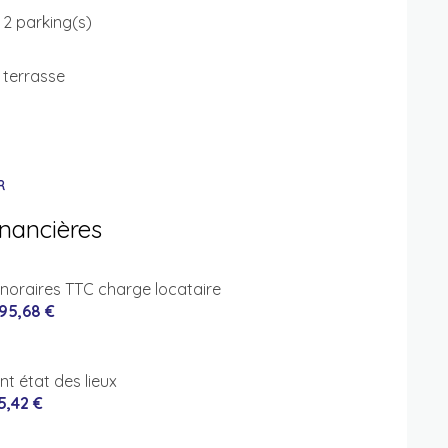
2 parking(s)
terrasse
R
inancières
noraires TTC charge locataire
495,68 €
nt état des lieux
5,42 €