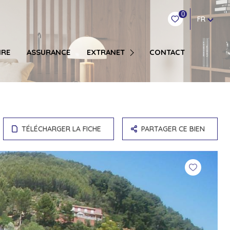
0
FR
COPROPRIÉTAIRE SYNDIC
IRE
ASSURANCE
EXTRANET
CONTACT
LOCATION GESTION
TRANSACTION VENTE
TÉLÉCHARGER LA FICHE
PARTAGER CE BIEN
OT
BUREAU / ENTREPOT