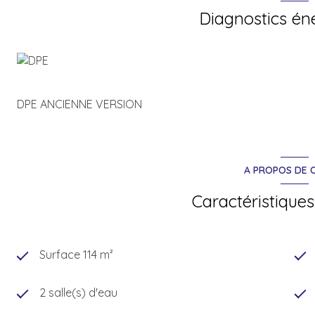
Diagnostics én
Ce bien est actuellement toujours disponible.
Pour organiser une visite : compléter la fiche candidat sur
explicative en photo dans cette annonce)
En raison d’un trop grand nombre d’appels, les appels tél
Merci pour votre compréhension
DPE ANCIENNE VERSION
Les informations sur les risques auxquels ce bien est expo
A PROPOS DE C
Caractéristiques
Surface 114 m²
2 salle(s) d'eau