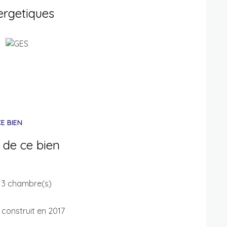
ergetiques
 notre site Internet Capimmo ( voir fiche
éphoniques ne sont plus traités.
sé sont disponibles sur le site
Géorisques
E BIEN
 de ce bien
3 chambre(s)
construit en 2017