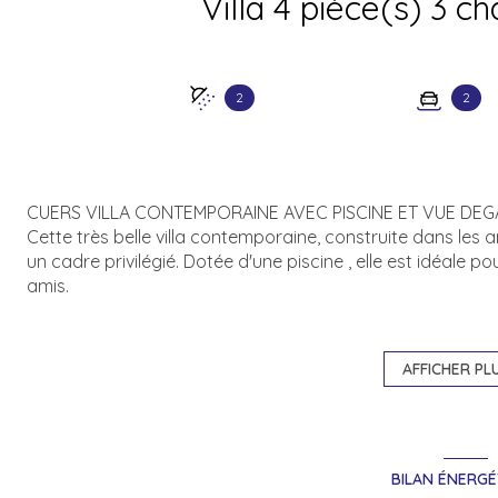
2
2
CUERS VILLA CONTEMPORAINE AVEC PISCINE ET VUE DEG
Cette très belle villa contemporaine, construite dans les 
un cadre privilégié. Dotée d'une piscine , elle est idéale p
amis.
La villa comprend une spacieuse cuisine américaine amé
ouverte sur un vaste séjour lumineux. Ce dernier donne ac
vue dégagée, parfaite pour les repas en extérieur et les
AFFICHER PL
trois chambres confortables, dont une suite parentale ave
seconde salle d'eau et des toilettes séparées.
Eau froide individuelle - Eau chaude individuelle électrique
Disponibilité à compter du 1ER SEPTEMBRE sauf imprévu d
BILAN ÉNERGÉ
indépendant de notre volonté.