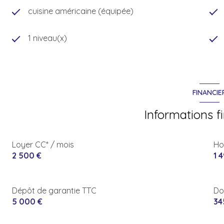
cuisine américaine (équipée)
1 niveau(x)
FINANCIE
Informations f
Loyer CC* / mois
Ho
2 500 €
1 
Dépôt de garantie TTC
Do
5 000 €
34