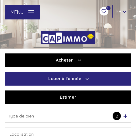
0
FR
MENU
Acheter
Louer
à l'année
De l'ancien
Du neuf
Estimer
à l'année
De l'immo pro
Type de bien
2