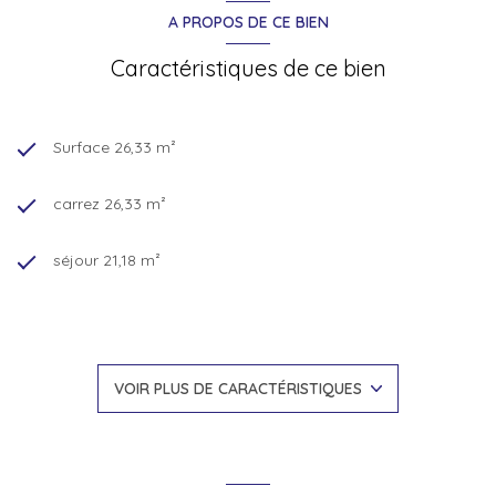
A PROPOS DE CE BIEN
Caractéristiques de ce bien
Surface 26,33 m²
carrez 26,33 m²
séjour 21,18 m²
1 salle(s) d'eau
construit en 2005
VOIR PLUS DE CARACTÉRISTIQUES
kitchenette (équipée)
exposition Est