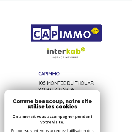
CAPIMMO
105 MONTEE DU THOUAR
83130
LA GARDE
04 94 01 74 14
Comme beaucoup, notre site
utilise les cookies
accueil@capimmo83.com
On aimerait vous accompagner pendant
votre visite.
En poursuivant, vous acceptez l'utilisation des