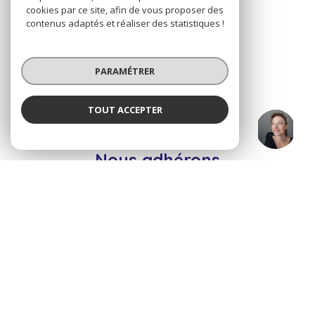
NOS RÉSEAUX
cookies par ce site, afin de vous proposer des
contenus adaptés et réaliser des statistiques !
Nous suivre
PARAMÉTRER
TOUT ACCEPTER
Dominique HOFFMANN
ADHÉRENTS
Négociatrice
Nous adhérons
© 2026 | Tous droits réservés
Nos honoraires
Nos partenaires
Mentions légales
Admin
Politique RGPD
Cookies