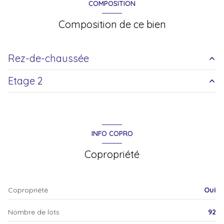
COMPOSITION
1 niveau(x)
Composition de ce bien
2ème étage
Rez-de-chaussée
3 étage(s)
Etage 2
salon/sejour
21.18 m²
ascenseur
balcon
m²
salle d'eau
5.15 m²
vue dégagée
INFO COPRO
balcon
Copropriété
accès handicapé
Copropriété
Oui
Nombre de lots
92