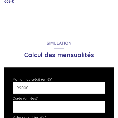
668 €
SIMULATION
Calcul des mensualités
Montant du crédit (en €)*
Durée (années)*
Votre apport (en €) *