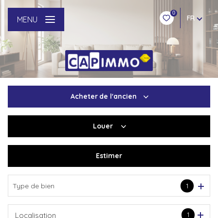
0
FR
MENU
Acheter
de l'ancien
Louer
De l'ancien
Du neuf
Estimer
à l'année
De l'immo pro
Type de bien
1
1
Localisation