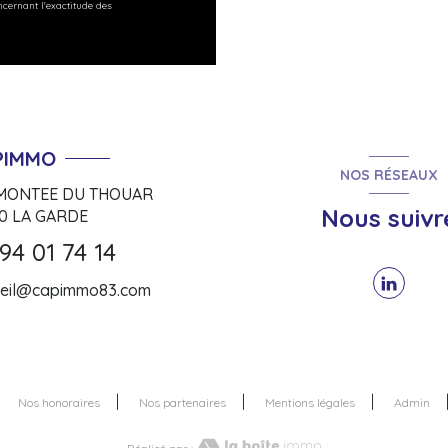
ncernant l'exactitude des
PIMMO
NOS RÉSEAUX
 MONTEE DU THOUAR
Nous suivr
30
LA GARDE
94 01 74 14
ueil@capimmo83.com
Nos honoraires
Nos partenaires
Mentions légales
Admin