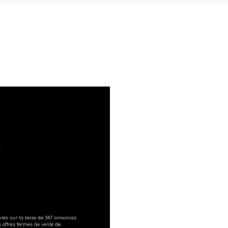
T
ulés sur la base de 347 annonces.
s offres fermes de vente de