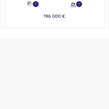
1
1
196 000 €
VOIR LE BIEN