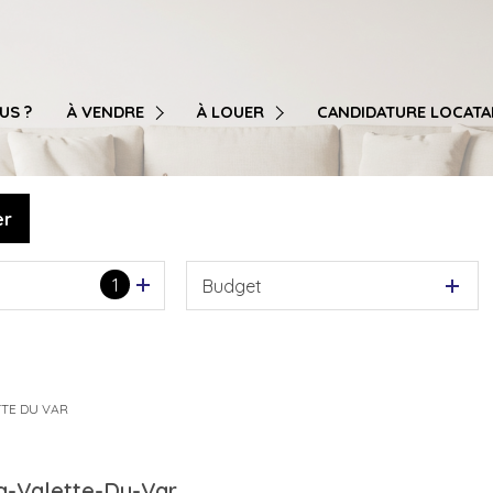
T3
T3
T4
T4
US ?
À VENDRE
À LOUER
CANDIDATURE LOCATA
T5
T5
T6
T6
er
MAISON / VILLA
MAISON / VILLA
GARAGE / STATIONNEMENT
GARAGE / STATIONNEMENT
1
Budget
LOCAL PROFESSIONNEL / COMMERCIAL / BUREAU / ENTREP
LOCAL PROFESSIONNEL / COMMERCIAL / 
TTE DU VAR
a-Valette-Du-Var