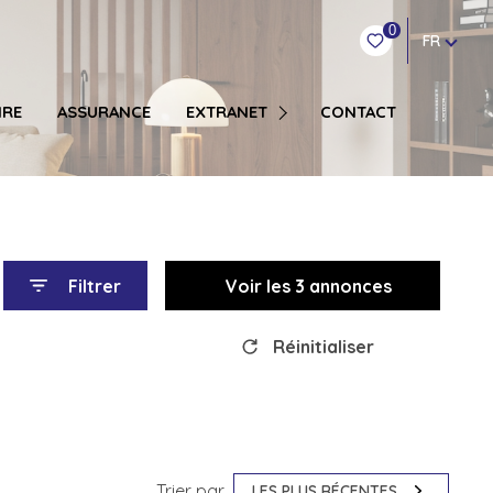
0
FR
COPROPRIÉTAIRE SYNDIC
IRE
ASSURANCE
EXTRANET
CONTACT
LOCATION GESTION
TRANSACTION VENTE
Filtrer
Voir les
3
annonces
OT
BUREAU / ENTREPOT
Réinitialiser
Trier par
LES PLUS RÉCENTES