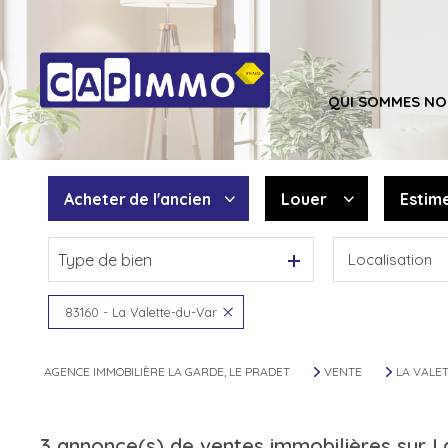
QUI SOMMES NO
Acheter
de l'ancien
Louer
Estim
Type de bien
Localisation
De l'ancien
à l'année
Du neuf
De l'immo pro
83160 - La Valette-du-Var
AGENCE IMMOBILIÈRE LA GARDE, LE PRADET
VENTE
LA VALE
3
annonce(s) de ventes immobilières sur L