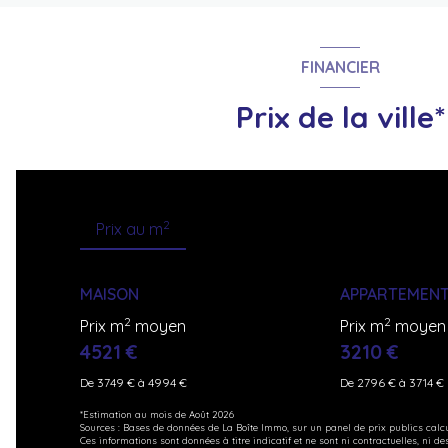
FINANCIER
Prix de la ville*
2
Prix au m
MAISON
APPARTEMEN
2
2
Prix m
moyen
Prix m
moyen
4521 €
3210 €
De 3749 € à 4994 €
De 2796 € à 3714 €
*Estimation au mois de Août 2026
Sources : Bases de données de La Boîte Immo, sur un panel de prix publics calc
Ces informations sont données à titre indicatif et ne sont ni contractuelles, ni de