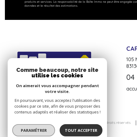
produits et services. La responsabilité de la Boîte Immo ne peut être engagée co
données et le résultat des estimations.
CA
105
831
Comme beaucoup, notre site
utilise les cookies
04 
On aimerait vous accompagner pendant
acc
votre visite.
En poursuivant, vous acceptez l'utilisation des
cookies par ce site, afin de vous proposer des
contenus adaptés et réaliser des statistiques !
© 2026 | Tous droits réservés
PARAMÉTRER
TOUT ACCEPTER