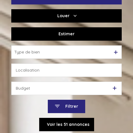
Louer
De l'ancien
Du neuf
Estimer
à l'année
De l'immo pro
Type de bien
Budget
Filtrer
Voir les
51
annonces