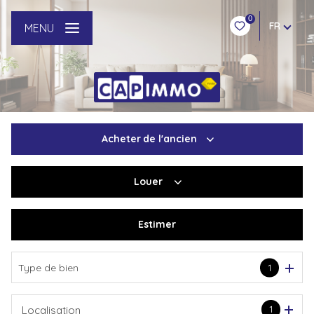
0
FR
MENU
Acheter
de l'ancien
Louer
De l'ancien
Du neuf
Estimer
à l'année
De l'immo pro
Type de bien
1
1
Localisation