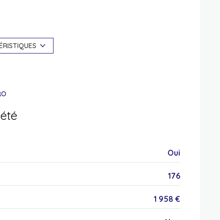
1 niveau(x)
7 étage(s)
ÉRISTIQUES
terrasse
RO
iété
Oui
176
1 958 €