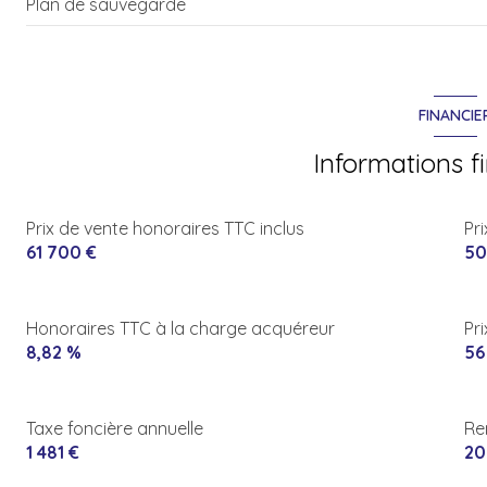
Plan de sauvegarde
FINANCIE
Informations f
Prix de vente honoraires TTC inclus
Pr
61 700 €
50
Honoraires TTC à la charge acquéreur
Pr
8,82 %
56
Taxe foncière annuelle
Re
1 481 €
20