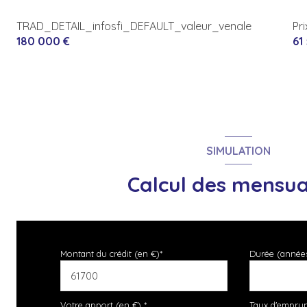
TRAD_DETAIL_infosfi_DEFAULT_valeur_venale
Pr
180 000 €
61
SIMULATION
Calcul des mensua
Montant du crédit (en €)*
Durée (année
Votre apport (en €) *
Taux d'emprun