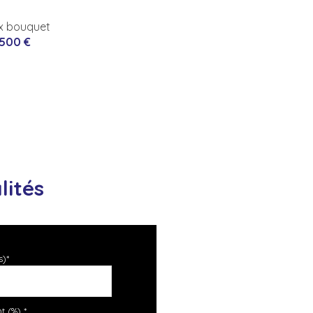
ix bouquet
 500 €
lités
s)*
t (%) *