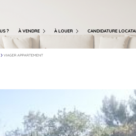
T3
T3
T4
T4
US ?
À VENDRE
À LOUER
CANDIDATURE LOCATA
T5
T5
T6
T6
VIAGER APPARTEMENT
MAISON / VILLA
MAISON / VILLA
GARAGE / STATIONNEMENT
GARAGE / STATIONNEMENT
LOCAL PROFESSIONNEL / COMMERCIAL / BUREAU / ENTREP
LOCAL PROFESSIONNEL / COMMERCIAL / 