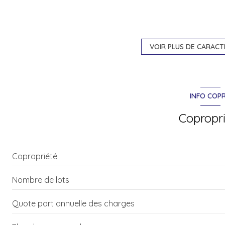
exposition Sud-Est
3ème étage
VOIR PLUS DE CARACT
vue DEGAGEE
INFO COP
interphone
Copropr
Copropriété
Nombre de lots
Quote part annuelle des charges