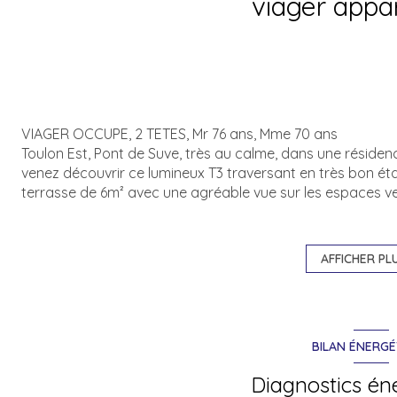
viager app
VIAGER OCCUPE, 2 TETES, Mr 76 ans, Mme 70 ans
Toulon Est, Pont de Suve, très au calme, dans une résidenc
venez découvrir ce lumineux T3 traversant en très bon état.
terrasse de 6m² avec une a
gréable vue sur les espaces ve
ouvrant sur la terrasse, d'une cuisine avec cellier et logg
grande cave et un parking privatif dans la résidence fer
163€ (dont eau chaude et froide, ascenseur, chauffage, e
AFFICHER PL
Charges BOUQUET: 61 700€ + RENTE MENSUELLE: 209€
BILAN ÉNERGÉ
Diagnostics én