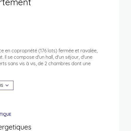
artement
e en copropriété (176 lots) fermée et ravalée,
 Il se compose d'un hall, d'un séjour, d'une
rts sans vis à vis, de 2 chambres dont une
ia fermée, placards, salle d'eau, WC séparés. Une
mée complètent l'ensemble. Charges mensuelles:
ntretien des communs et espaces verts..).
US
TIQUE
ergetiques