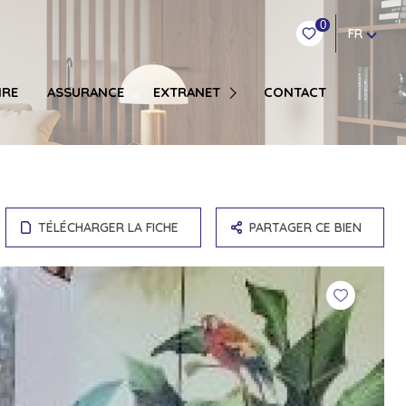
0
FR
COPROPRIÉTAIRE SYNDIC
IRE
ASSURANCE
EXTRANET
CONTACT
LOCATION GESTION
TRANSACTION VENTE
TÉLÉCHARGER LA FICHE
PARTAGER CE BIEN
OT
BUREAU / ENTREPOT