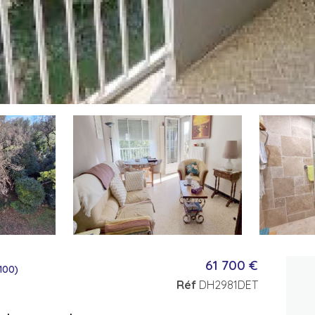
61 700 €
100)
Réf
DH2981DET