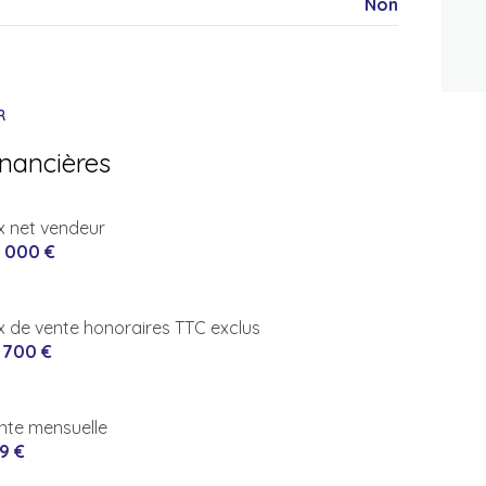
Non
R
inancières
ix net vendeur
 000 €
ix de vente honoraires TTC exclus
 700 €
nte mensuelle
9 €